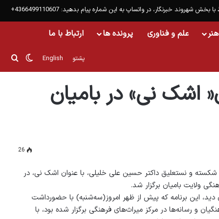
 با بخش شهروند خبرنگار، در واتساپ به این شماره پیام بدهید: 4366499110607+
هنر
علم و فناوری
پرونده ها
ارتباط با ما
تغییر پ
جست
پشتو
English
« اشک نی» در بامیان
26
 شکسته و نستعلیق داکتر حسین علی خلیلی، با عنوان اشک نی، در
هنگی ولایت بامیان برگزار شد.
 دید، این برنامه که پیش از ظهر امروز(سه‌شنبه) با حضورداشت
یان و رسانه‌ها در مرکز میراث‌های فرهنگی برگزار شده بود، با