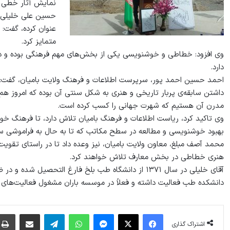
نمایش آثار خطی و 
حسین علی خلیلی، 
عنوان کرده، گفت: 
متمایز کرد.
وی افزود: خطاطی و خوشنویسی یکی از بخش‌های مهم فرهنگی بوده و در
دارد.
احمد حسین احمد پور، سرپرست اطلاعات و فرهنگ ولایت بامیان، گفت: کا
داشتن سابقه‌ی پربار تاریخی و هنری به شکل سنتی آن بوده که امرو
مدرن آن هستیم که شهرت جهانی را کسب کرده است.
وی تاکید کرد، ریاست اطلاعات و فرهنگ بامیان تلاش دارد، تا فرهنگ خوشن
بهبود خوشنویسی و مطالعه در سطح مکاتب که تا به حال به فراموشی س
محمد آصف مبلغ، معاون ولایت بامیان، نیز وعده داد تا در راستای تقو
هنری خطاطی در بخش معارف تلاش خواهند کرد.
دانشکده طب فعالیت داشته و فعلاً در موسسه باران مشغول فعالیت‌های
فیس بوک
X
پیام رسان
واتس آپ
تلگرام
اشتراک گذاری از طریق ایمیل
اشتراک گذاری