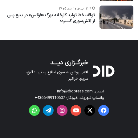
۱۲:۱۹ ب.ظ ۱۰ اسد ۱۴۰۵
توقف خط تولید کارخانه بزرگ «فوکس» در ینبع پس
از آتش‌سوزی گسترده
خبرگــزاری دیـــد
افقی روشن به سوی اطلاع رسانی، دقیق،
سریع، فراگیر
ایمیل: info@didpress.com
واتساپ شهروند خبرنگار: 4366499110607+
فیس بوک
X
یوتیوب
اینستاگرام
تلگرام
واتس آپ