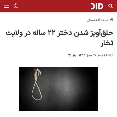
جستجو برای
من
تغییر پ
خانه
/
افغانستان
حلق‌آویز شدن دختر ۲۲ ساله در ولایت
تخار
۱:۲۴ ب.ظ ۱۷ حمل ۱۳۹۶
21