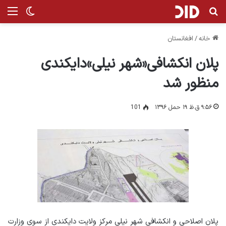
جستجو برای
من
تغییر پ
خانه
/
افغانستان
پلان انکشافی«شهر نیلی»دایکندی
منظور شد
۹:۵۶ ق.ظ ۱۹ حمل ۱۳۹۶
101
پلان اصلاحی و انکشافی شهر نیلی مرکز ولایت دایکندی از سوی وزارت