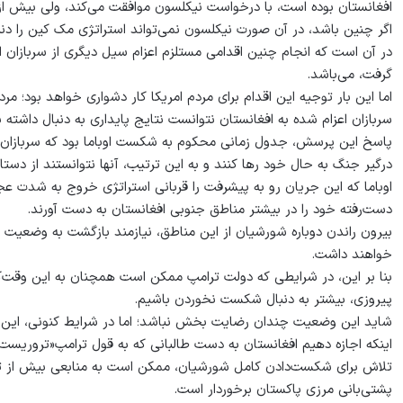
افغانستان بوده است، با درخواست نیکلسون موافقت می‌کند، ولی بیش از 
اگر چنین باشد، در آن صورت نیکلسون نمی‌تواند استراتژی مک کین را د
گرفت، می‌باشد.
اما این بار توجیه این اقدام برای مردم امریکا کار دشواری خواهد بود؛ م
سربازان اعزام شده به افغانستان نتوانست نتایج پایداری به دنبال داشته 
پاسخ این پرسش، جدول زمانی محکوم به شکست اوباما بود که سربازان امر
درگیر جنگ به حال خود رها کنند و به این ترتیب، آنها نتوانستند از دست
اوباما که این جریان رو به پیشرفت را قربانی استراتژی خروج به شدت عجولان
دست‌رفته خود را در بیشتر مناطق جنوبی افغانستان به دست آورند.
بیرون راندن دوباره شورشیان از این مناطق، نیازمند بازگشت به وضعیت
خواهند داشت.
بنا بر این، در شرایطی که دولت ترامپ ممکن است همچنان به این وقت‌‌
پیروزی، بیشتر به دنبال شکست نخوردن باشیم.
شاید این وضعیت چندان رضایت بخش نباشد؛ اما در شرایط کنونی، این به
اینکه اجازه دهیم افغانستان به دست طالبانی که به قول ترامپ«تروریست
تلاش برای شکست‌دادن کامل شورشیان، ممکن است به منابعی بیش از تص
پشتی‌بانی مرزی پاکستان برخوردار است.