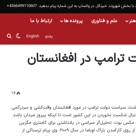
 با بخش شهروند خبرنگار، در واتساپ به این شماره پیام بدهید: 4366499110607+
هنر
علم و فناوری
پرونده ها
ارتباط با ما
تغییر پ
جست
پشتو
English
 ترامپ در افغانستان
18
شت: سیاست دولت ترامپ در مورد افغانستان وقت‌‌کشی و سردرگمی
نبال شکست نخوردن در این کشور است تا اینکه پیروز میدان باشد.
، مکس بوت، تحلیل‌گر سیاسی در یادداشتی برای کامنتری مگزین
نوشت: ۷ ماه پس از روی کارآمدن باراک اوباما در سال ۲۰۰۹، وی پیام ترسناکی از