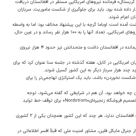
ریستال» فرمانده نیروهای امریکایی مستقر در افغانستان دریافت
ر داده شده بود، باید برای جلوگیری از شکست ماموریت، سربازان
ان اعزام شوند.
شت آمده است: اوباما گرچه با این پیشنهاد مخالف بود؛ اما به واسطه
فشاری که از جانب ارتش متحمل شد، در نهایت با ۳ برابر کردن شمار نیروهای امریکایی، تعداد آنها را به ۱۰۰ هزار نفر رساند و در عین حال،
تا ماه گذشته که اوباما کاخ سفید را ترک کرد، امریکا تنها ۸۴۰۰ سرباز باقیمانده در افغانستان داشت و متحدانش نیز حدود ۴ هزار نیروی
 امریکایی در کابل، هفته گذشته در جلسه سنا عنوان کرد که برای
د چند هزار سرباز دیگر به این کشور گسیل شوند.
 «شکست نخوردن» باشد، باید یک استراتژی تهاجمی‌تر را برای
چه خواهد بود، آن هم در شرایطی که گفته می‌شود، توجه
رییس‌جمهور در حال حاضر معطوف موضوعات دیگری می‌باشد، از جمله تصمیم فروشگاه زنجیره‌ای«Nordstrom» برای توقف خط تولید
مکس بوت نوشت:‌ به این ترتیب، وی حرف زیادی برای گفتن در باره آینده افغانستان ندارد، هر چند که این کشور همچنان یکی از ۲ کشوری
ر جنرال مایکل فلین، مشاور امنیت ملی که قبلاً افسر اطلاعاتی در