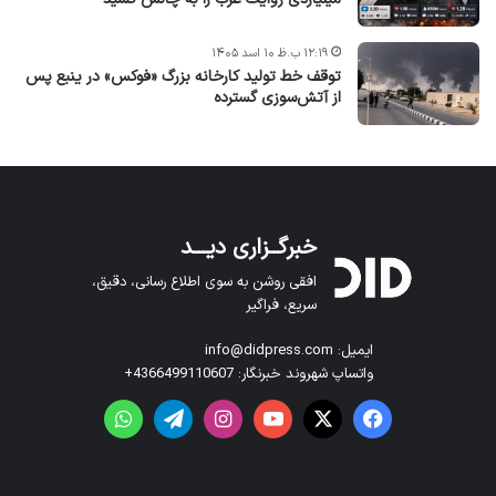
۱۲:۱۹ ب.ظ ۱۰ اسد ۱۴۰۵
توقف خط تولید کارخانه بزرگ «فوکس» در ینبع پس
از آتش‌سوزی گسترده
خبرگــزاری دیـــد
افقی روشن به سوی اطلاع رسانی، دقیق،
سریع، فراگیر
ایمیل: info@didpress.com
واتساپ شهروند خبرنگار: 4366499110607+
فیس بوک
X
یوتیوب
اینستاگرام
تلگرام
واتس آپ