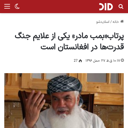
جستجو برای
من
تغییر پ
خانه
/
اسلایدشو
پرتاب«بمب مادر» یکی از علایم جنگ
قدرت‌ها در افغانستان است
۱۰:۱۷ ق.ظ ۲۷ حمل ۱۳۹۶
27