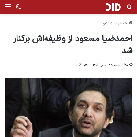
جستجو برای
من
تغییر پ
خانه
/
اسلایدشو
احمدضیا مسعود از وظیفه‌اش برکنار
شد
۹:۲۵ ب.ظ ۲۸ حمل ۱۳۹۶
21