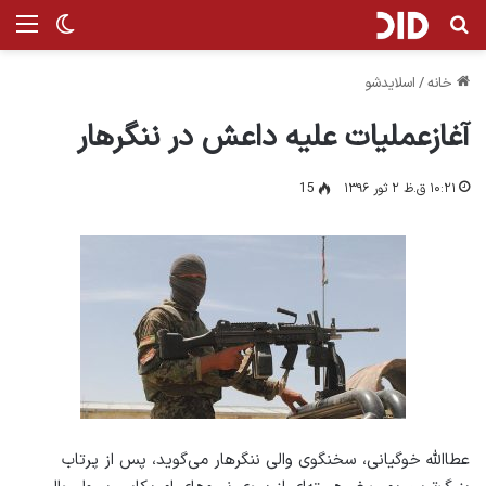
جستجو برای
من
تغییر پ
خانه
/
اسلایدشو
آغازعملیات علیه داعش در ننگرهار
۱۰:۲۱ ق.ظ ۲ ثور ۱۳۹۶
15
عطاالله خوگیانی، سخنگوی والی ننگرهار می‌گوید، پس از پرتاب