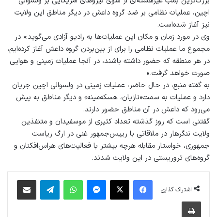
بزرگ‌ترین بمب غیرهسته‌‌ای از سوی نیروهای امریکایی بر ولسوالی
اچین، عملیات نظامی بر ضد گروه داعش در دیگر مناطق این ولایت
نیز آغاز شده‌است.
وی در مورد زمان و مکان این عملیات‌ها به رادیو آزادی می‌گوید:« در
مجموع ما عمليات نظامى را براى از بين‌بردن گروه داعش آغاز کرده‌ايم،
در هر منطقه که حضور داشته باشند، در آنجا عمليات زمينی و هوايی
صورت خواهد گرفت.»
به گفته منبع، در حال حاضر، عمليات زمينى در ولسوالى اچين جريان
دارد و عمليات به سمت«نازيان، هسکه‌مينه» و دیگر مناطق به پيش
مى‌رود که داعش در آن مناطق حضور دارند.
گفتنی است که روز گذشته تعداد کثیری از موسفیدان و متنفذین
ولایت ننگرهار در ملاقاتی با رییس‌جمهور غنی در ارگ ریاست
جمهوری، خواستار مقابله هرچه بیشتر با فعالیت‌های هراس‌افکنان و
گروه‌های تروریستی در این ولایت شدند.
فیس بوک
X
پیام رسان
واتس آپ
تلگرام
اشتراک گذاری از طریق ایمیل
اشتراک گذاری
چاپ