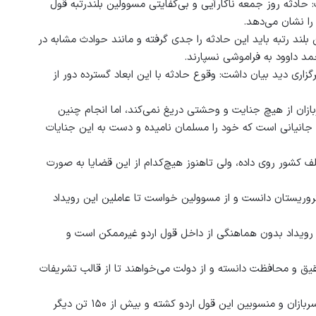
 حادثه روز جمعه ناکارآیی و بی‌کفایتی مسوولین بلندرتبه قول
لند رتبه باید این حادثه را جدی گرفته و مانند حوادث مشابه در
د داوود به فراموشی نسپارند.
اری دید بیان داشت: وقوع حادثه با این ابعاد گسترده دور از
ان از هیچ جنایت و وحشتی دریغ نمی‌کند، اما انجام چنین
 جانیانی است که خود را مسلمان نامیده و دست به این جنایات
 کشور روی داده، ولی تاهنوز هیچ‌کدام از این قضایا به صورت
وریستان دانست و از مسوولین خواست تا عاملین این رویداد
ن رویداد بدون هماهنگی از داخل قول اردو غیرممکن است و
 و محافظت دانسته و از دولت می‌خواهند تا از قالب تشریفات
در رویداد خونین روز جمعه در قول اردوی ۲۰۹ شاهین حدود ۱۵۰ تن از سربازان و منسوبین این قول اردو کشته و بیش از ۱۵۰ تن دیگر