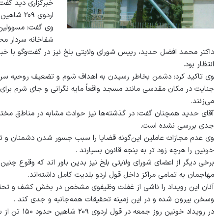
خبرگزاری دید گفت:
اردوی ۲۰۹ شاهین را نشان می‌دهد.
وی گفت: مسوولین ب
شفاخانه سردار محم
داکتر محمد افضل حدید، رییس شورای ولایتی بلخ نیز در گفت‌وگو با خبرگز
انتظار بود.
وی تاکید کرد: دشمن بخاطر رسیدن به اهداف شوم و تضعیف روحیه سرباز
جنایت در مکان مقدسی مانند مسجد واقعاً مایه نگرانی و جای شرم برای
می‌زنند.
آقای حدید همچنان گفت: در گذشته‌ها نیز حوادث مشابه در مناطق مختلف
جدی بررسی نشده است.
وی عدم مجازات عاملین این‌گونه قضایا را سبب جسور شدن دشمنان و تر
خونین را هرچه زود تر به پنجه قانون بسپارند .
برخی دیگر از اعضای شورای ولایتی بلخ نیز بدین باور اند که وقوع چنی
مهاجمان به تمامی مراکز داخل قول اردو بلدیت کامل داشته‌اند.
آنان این رویداد را ناشی از غفلت وظیفوی مشخص در بخش کشف و تحقیق
وسخن بیرون شده و در این زمینه تحقیقات همه‌جانبه و جدی کند .