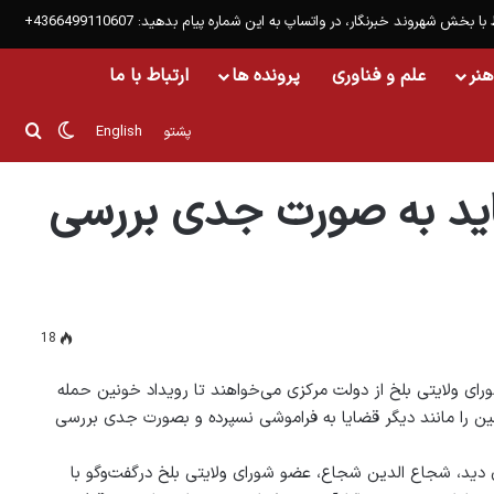
 با بخش شهروند خبرنگار، در واتساپ به این شماره پیام بدهید: 4366499110607+
هنر
علم و فناوری
پرونده ها
ارتباط با ما
تغییر پ
جست
پشتو
English
اید به صورت جدی بررسی
18
ی ولایتی بلخ از دولت مرکزی می‌خواهند تا رویداد خونین حمله
ین را مانند دیگر قضایا به فراموشی نسپرده و بصورت جدی بررسی
 دید، شجاع الدین شجاع، عضو شورای ولایتی بلخ درگفت‌وگو با