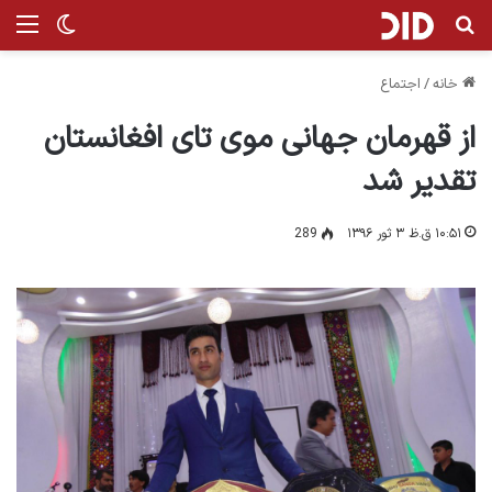
جستجو برای
من
تغییر پ
خانه
/
اجتماع
از قهرمان جهانی موی تای افغانستان
تقدیر شد
۱۰:۵۱ ق.ظ ۳ ثور ۱۳۹۶
289