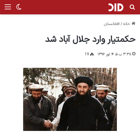
جستجو برای
من
تغییر پ
خانه
/
افغانستان
حکمتیار وارد جلال آباد شد
۳:۳۸ ب.ظ ۴ ثور ۱۳۹۶
19