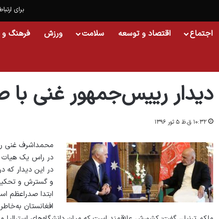
برای ارتباط
اجتماع
اقتصاد و توسعه
سلامت
ورزش
فرهنگ و 
خانه
/
اسلایدشو
/
دیدار رییس‌جمهور غنی با صدراعظم استرالیا
دیدار رییس‌جمهور غنی با ص
۱۰:۳۲ ق.ظ ۵ ثور ۱۳۹۶
محمداشرف غنی ریی
در راس یک هیات عال
در این دیدار که د
و گسترش و تحکیم 
ابتدا صدراعظم اس
افغانستان به‌خاطر حادثه ت