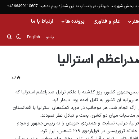
 با بخش شهروند خبرنگار، در واتساپ به این شماره پیام بدهید: 4366499110607+
هنر
علم و فناوری
پرونده ها
ارتباط با ما
تغییر پ
جست
پشتو
English
دراعظم استرالیا
20
س‌جمهور کشور، روز گذشته با ملکم ترنبل صدراعظم استرالیا که
ی‌رتبه آن کشور به کابل آمده بود، دیدار کرد.
ر ارگ انجام شد، هر دوجانب در مورد کمک‌های استرالیا با افغانستان
مناسبات میان دو کشور، بحث و تبادل نظر نمودند.
ترالیا، مراتب تسلیت و همدردی خویش را به رییس‌جمهور و مردم
روریستی در قول‌اردوی ۲۰۹ شاهین، ابراز کرد.
ملکم ترنبل، گفت: کشورش علاقمند است که میان دانشگاه‌های استرالیا و افغانستان، ارتباط برقرار گردد٬ تا در بخش‌های معادن، مدیریت آب،