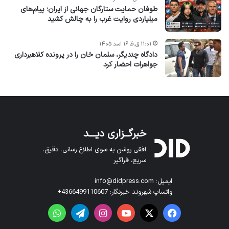
طوفان حمایت ستارگان جهانی از ایران؛ پیام‌های
میلیاردی روایت غرب را به چالش کشید
۱۱:۰۱ ق.ظ ۱۶ اسد ۱۴۰۵
دادگاه چندیگر، سلمان خان را در پرونده کلاهبرداری
جواهرات احضار کرد
خبرگــزاری دیـــد
افقی روشن به سوی اطلاع رسانی، دقیق،
سریع، فراگیر
ایمیل: info@didpress.com
واتساپ شهروند خبرنگار: 4366499110607+
فیس بوک
X
یوتیوب
اینستاگرام
تلگرام
واتس آپ