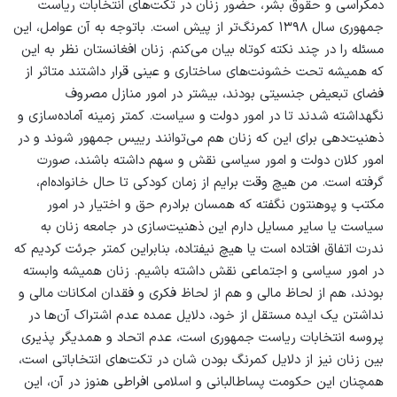
دمکراسی و حقوق بشر، حضور زنان در تکت‌های انتخابات ریاست
جمهوری سال ۱۳۹۸ کمرنگ‌تر از پیش است. باتوجه به آن عوامل، این
مسئله را در چند نکته کوتاه بیان می‌کنم. زنان افغانستان نظر به این
که همیشه تحت خشونت‌های ساختاری و عینی قرار داشتند متاثر از
فضای تبعیض جنسیتی بودند، بیشتر در امور منازل مصروف
نگهداشته شدند تا در امور دولت و سیاست. کمتر زمینه آماده‌سازی و
ذهنیت‌دهی برای این که زنان هم می‌توانند رییس جمهور شوند و در
امور کلان دولت و امور سیاسی نقش و سهم داشته باشند، صورت
گرفته است. من هیچ وقت برایم از زمان کودکی تا حال خانواده‌ام،
مکتب و پوهنتون نگفته که همسان برادرم حق و اختیار در امور
سیاست یا سایر مسایل دارم این ذهنیت‌سازی در جامعه زنان به
ندرت اتفاق افتاده است یا هیچ نیفتاده، بنابراین کمتر جرئت کردیم که
در امور سیاسی و اجتماعی نقش داشته باشیم. زنان همیشه وابسته
بودند، هم از لحاظ مالی و هم از لحاظ فکری و فقدان امکانات مالی و
نداشتن یک ایده مستقل از خود، دلایل عمده عدم اشتراک آن‌ها در
پروسه انتخابات ریاست جمهوری است، عدم اتحاد و همدیگر پذیری
بین زنان نیز از دلایل کمرنگ بودن شان در تکت‌های انتخاباتی است،
همچنان این حکومت پساطالبانی و اسلامی افراطی هنوز در آن، این