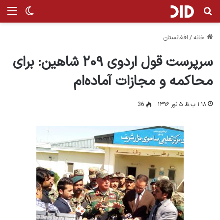
جستجو برای
من
تغییر پ
خانه
/
افغانستان
سرپرست قول اردوی ۲۰۹ شاهین: برای
محاکمه و مجازات آماده‌ام
۱:۱۸ ب.ظ ۵ ثور ۱۳۹۶
36