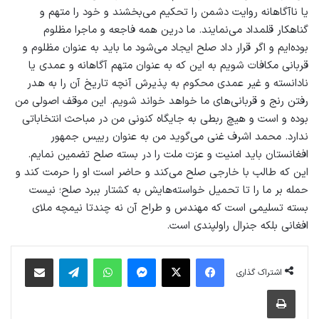
یا نا‌آگاهانه روایت دشمن را تحکیم می‌بخشند و خود را متهم و
گناهکار قلمداد می‌نمایند. ما درین همه فاجعه و ماجرا مظلوم
بوده‌ایم و اگر قرار داد صلح ایجاد می‌شود ما باید به عنوان مظلوم و
قربانی مکافات شویم به این که به عنوان متهم آگاهانه و عمدی یا
نادانسته و غیر عمدی محکوم به پذیرش آنچه تاریخ آن را به هدر
رفتن رنج و قربانی‌های ما خواهد خواند شویم. این موقف اصولی من
بوده و است و هیچ ربطی به جایگاه کنونی من در مباحث انتخاباتی
ندارد. محمد اشرف غنی می‌گوید من به عنوان رییس جمهور
افغانستان باید امنیت و عزت ملت را در بسته صلح تضمین نمایم.
این که طالب با خارجی صلح می‌کند و حاضر است او را حرمت کند و
حمله بر ما را تا تحمیل خواسته‌هایش به کشتار ببرد صلح؛ نیست
بسته تسلیمی است که مهندس و طراح آن نه چندتا نیمچه ملای
افغانی بلکه جنرال راولپندی است.
فیس بوک
X
پیام رسان
واتس آپ
تلگرام
اشتراک گذاری از طریق ایمیل
اشتراک گذاری
چاپ