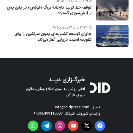
۱۲:۱۹ ب.ظ ۱۰ اسد ۱۴۰۵
توقف خط تولید کارخانه بزرگ «فوکس» در ینبع پس
از آتش‌سوزی گسترده
۱۲:۳۶ ب.ظ ۲۹ سرطان ۱۴۰۵
جاپان توسعه کشتی‌های بدون سرنشین را برای
تقویت امنیت دریایی آغاز می‌کند
خبرگــزاری دیـــد
افقی روشن به سوی اطلاع رسانی، دقیق،
سریع، فراگیر
ایمیل: info@didpress.com
واتساپ شهروند خبرنگار: 4366499110607+
فیس بوک
X
یوتیوب
اینستاگرام
تلگرام
واتس آپ