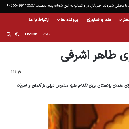
 با بخش شهروند خبرنگار، در واتساپ به این شماره پیام بدهید: 4366499110607+
هنر
علم و فناوری
پرونده ها
ارتباط با ما
تغییر پو
جست
پشتو
English
وی طاهر اشرفی
116
ی علمای پاکستان برای اقدام علیه مدارس دینی از آلمان و امریکا