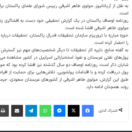
به نقل از آریانانیوز، مولوی طاهر اشرفی رییس شورای علمای پاکستان برا
است.
روزنامه اوصاف پاکستان در یک گزارش تحقیقی خود دست به افشاگری زد،
مولوی طاهر اشرفی افشا شده است.
حوزه مبارزه با تروریزم سازمان تحقیقات فدرال پاکستان، تحقیقات دربا
را احضار کرده است.
به گفته منابع، دایره کار تحقیقات تا دیگر شخصیت‌های مهم نیز گسترش 
پول‌های نفتی عربستان و نفوذ استخباراتی اسراییل در کشور مشاهده می‌
شایان ذکر است، روزنامه اوصاف دو سال گذشته نیز افشا کرده بود که مول
پول دریافت کرده و با اقدامات پولشویی، تلاش‌هایی برای حمایت از افراطی
طبق این گزارش، مولوی طاهر اشرفی از کشورهای عربستان سعودی، جرمنی، ا
روند همچنان ادامه دارد.
فیس بوک
X
پیام رسان
واتس آپ
تلگرام
اشتراک گذاری از طریق ایمیل
اشتراک گذاری