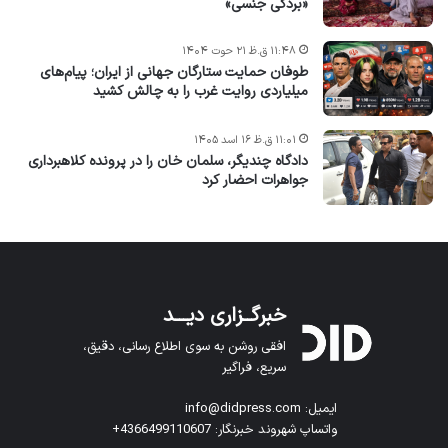
«بردگی جنسی»
۱۱:۴۸ ق.ظ ۲۱ حوت ۱۴۰۴
طوفان حمایت ستارگان جهانی از ایران؛ پیام‌های
میلیاردی روایت غرب را به چالش کشید
۱۱:۰۱ ق.ظ ۱۶ اسد ۱۴۰۵
دادگاه چندیگر، سلمان خان را در پرونده کلاهبرداری
جواهرات احضار کرد
خبرگــزاری دیـــد
افقی روشن به سوی اطلاع رسانی، دقیق،
سریع، فراگیر
ایمیل: info@didpress.com
واتساپ شهروند خبرنگار: 4366499110607+