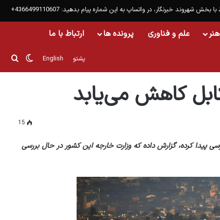
 با بخش شهروند خبرنگار، در واتساپ به این شماره پیام بدهید: 4366499110607+
هنر
علم و فناوری
پرونده ها
ارتباط با ما
تغییر پو
جست
پشتو
English
کابل کاهش می‌یابد
15
سی پیدا کرده، گزارش داده که وزارت خارجه این کشور در حال بررسی