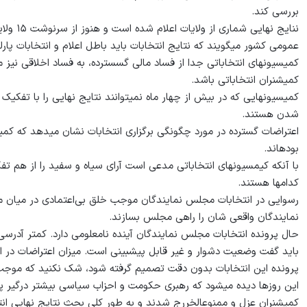
بررسی کند.
ننایج نه
عمومی کشور می‏گویند که نتایج انتخابات باید باطل اعلام و انتخابات پارلم
کمیسیون‏های انتخاباتی جدا از فساد مالی گسسترده، به فساد اخلاقی نیز مته
کمیشنران انتخاباتی باشد.
کمیسیون‏هایی که در بیش از چهار ماه نمی‏توانند نتایج نهایی را با تف
شدن هستند.
اعتراضات گسترده در مورد چگونگی برگزاری انتخابات نشان می‏دهد که کمیس
بوده‏اند.
با آنکه کیمسیون‏های انتخاباتی مدعی است آرای سیاه و سفید را از هم تف
کدام‏ها هستند.
رسوایی در انتخابات مجلس نمایند‏گان موجب خلق بی‌اعتمادی در میان م
نمایند‏گان واقعی شان را راهی مجلس بسازند.
حال پرونده انتخابات مجلس نمایندگان آینده نامعلومی دارد. کمتر آدرسی م
باید گفت وضعیت دشوار و غیر قابل پیش‏بینی است. میزان اعتراضات در ارت
پرونده این انتخابات بدون دقت تصمیم گرفته شود، شک نکنید که موجب
این روز‏ها دیده می‏شود که رهبری حکومت و احزاب سیاسی بیشتر درگیر پر
کمیشنران عزل و ممنوع‏الخررج شدند و به طور کلی بحث نتایج نهایی انت