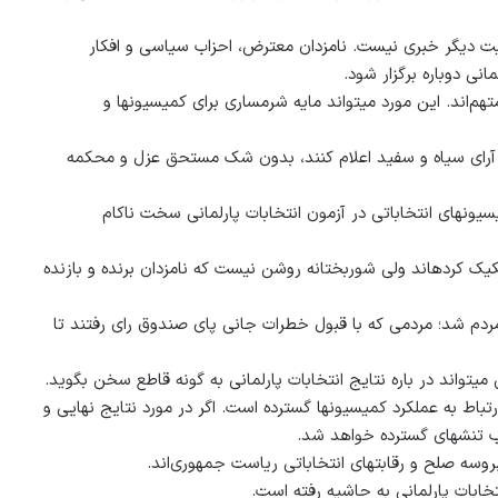
ایی شماری از ولایات اعلام شده است و هنوز از سرنوشت ۱۵ ولایت دیگر خبری نیست. نامزدان معترض‏، احزاب سیاسی و افکار
انی دوباره برگزار شود.
م‌اند. این مورد می‏تواند مایه شرم‏ساری برای کمیسیون‏ها و
کیک آرای سیاه و سفید اعلام کنند، بدون شک مستحق عزل و محکمه
یون‏های انتخاباتی در آزمون انتخابات پارلمانی سخت ناکام
کیک کرده‏اند ولی شوربختانه روشن نیست که نامزدان برنده و بازنده
ردم شد؛ مردمی که با قبول خطرات جانی پای صندوق رای رفتند تا
ی‏تواند در باره نتایج انتخابات پارلمانی به گونه قاطع سخن بگوید.
باط به عملکرد کمیسیون‏ها گسترده است. اگر در مورد نتایج نهایی و
 تنش‏های گسترده خواهد شد.
وسه صلح و رقابت‏های انتخاباتی ریاست جمهوری‌اند.
خابات پارلمانی به حاشیه رفته است.