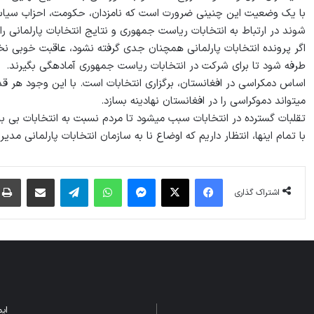
با یک وضعیت این چنینی ضرورت است که نامزدان، حکومت، احزاب سیاسی
شوند در ارتباط به انتخابات ریاست جمهوری و نتایج انتخابات پارلمانی رای
اگر پرونده انتخابات پارلمانی همچنان جدی گرفته نشود، عاقبت خوبی نخ
طرفه شود تا برای شرکت در انتخابات ریاست جمهوری آماده‏گی بگیرند.
اساس دمکراسی در افغانستان، برگزاری انتخابات است. با این وجود هر ق
می‏تواند دموکراسی را در افغانستان نهادینه بسازد.
تقلبات گسترده در انتخابات سبب می‏شود تا مردم نسبت به انتخابات بی با
با تمام این‏ها، انتظار داریم که اوضاع نا به سازمان انتخابات پارلمانی مد
فیس بوک
X
پیام رسان
واتس آپ
تلگرام
اشتراک گذاری از طریق ایمیل
اشتراک گذاری
ایمیل: m