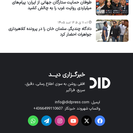
طوفان حمایت ستارگان جهانی از ایران؛ پیام‌های
میلیاردی روایت غرب را به چالش کشید
۱۱:۰۱ ق.ظ ۱۶ اسد ۱۴۰۵
دادگاه چندیگر، سلمان خان را در پرونده کلاهبرداری
جواهرات احضار کرد
خبرگــزاری دیـــد
افقی روشن به سوی اطلاع رسانی، دقیق،
سریع، فراگیر
ایمیل: info@didpress.com
واتساپ شهروند خبرنگار: 4366499110607+
فیس بوک
X
یوتیوب
اینستاگرام
تلگرام
واتس آپ