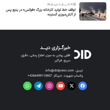
۱۲:۱۹ ب.ظ ۱۰ اسد ۱۴۰۵
توقف خط تولید کارخانه بزرگ «فوکس» در ینبع پس
از آتش‌سوزی گسترده
خبرگــزاری دیـــد
افقی روشن به سوی اطلاع رسانی، دقیق،
سریع، فراگیر
ایمیل: info@didpress.com
واتساپ شهروند خبرنگار: 4366499110607+
فیس بوک
X
یوتیوب
اینستاگرام
تلگرام
واتس آپ