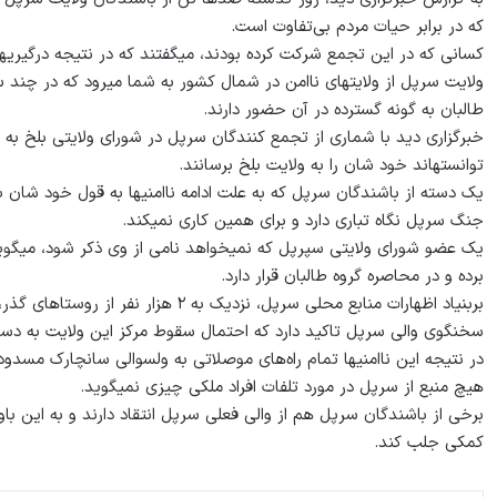
که در برابر حیات مردم بی‌تفاوت است.
کسانی که در این تجمع شرکت کرده بودند، می‏گفتند که در نتیجه درگیری‏
ولایت سرپل از ولایت‏های ناامن در شمال کشور به شما می‏رود که در چند 
طالبان به گونه گسترده در آن حضور دارند.
خبرگزاری دید با شماری از تجمع کنندگان سرپل در شورای ولایتی بلخ به گو
توانسته‏اند خود شان را به ولایت بلخ برسانند.
یک دسته از باشند‏گان سرپل که به علت ادامه ناامنی‏ها به قول خود شان به
جنگ سرپل نگاه تباری دارد و برای همین کاری نمی‏کند.
برده‏ و در محاصره گروه طالبان قرار دارد.
بربنیاد اظهارات منابع محلی سرپل، نزدیک به ۲ هزار نفر از روستا‏های گذر، گوسفندی و مسجد سبز به شهر مزار شریف مهاجر شده‏اند.
سخنگوی والی سرپل تاکید دارد که احتمال سقوط مرکز این ولایت به دست
در نتیجه این ناامنی‏ها تمام راه‌های موصلاتی به ولسوالی سانچارک مسدو
هیچ منبع از سرپل در مورد تلفات افراد ملکی چیزی نمی‏گوید.
برخی از باشندگان سرپل هم از والی فعلی سرپل انتقاد دارند و به این ب
کمکی جلب کند.