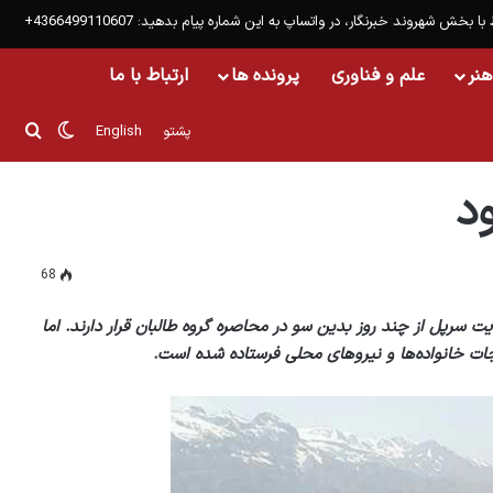
 با بخش شهروند خبرنگار، در واتساپ به این شماره پیام بدهید: 4366499110607+
هنر
علم و فناوری
پرونده ها
ارتباط با ما
تغییر پو
جست
پشتو
English
د
68
یت سرپل از چند روز بدین سو در محاصره گروه طالبان قرار دارند. اما