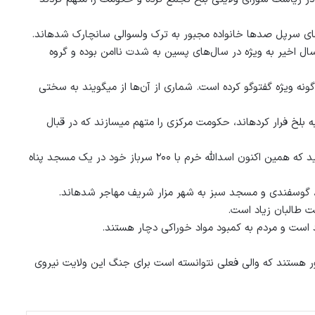
های سرپل صد‏ها خانواده مجبور به ترک ولسوالی سانچارک شده‏اند.
سال اخیر به ویژه در سال‌های پسین به شدت ناامن بوده و گروه
نه ویژه گفت‏وگو کرده است. شماری از آن‌ها از می‏گویند به سختی
 بلخ فرار کرده‏اند، حکومت مرکزی را متهم می‏سازند که در قبال
یک عضو شورای ولایتی سپرپل که نمی‏خواهد نامی از وی ذکر شود، می‏گوید که همین اکنون اسدالله خرم با ۲۰۰ سرباز خود در یک مسجد پناه
 طالبان زیاد است.
د است و مردم به کمبود مواد خوراکی دچار هستند.
اور هستند که والی فعلی نتوانسته است برای جنگ این ولایت نیروی