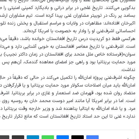
مشاوران غنی بحث‌های غلط را وارد بیانیه‌هایش می‌کنند. تاریخ را به غلط
بدگویی می‌کنند. تاریخ غلجی در برابر درانی و بادیگارد کمپنی امنیتی را 
بسامد پر رنگ در توییتر مشاوران غنی پیدا کرده است. تیم مشاوران ارشد 
اکبرخان افتاده‌اند؛ مظاهرات در ولایات و مراسم استقبال و پخش زنده ت
احساساتی اشرف‌غنی او را وادار به خصومت با امریکا کرده‌اند.
هرکسی فقط دو کریدیت درس تاریخ افغانستان خوانده باشد، دقیقاً می‌دان
است. اشرف‌غنی با تاریخ معاصر افغانستان به خوبی آشنایی دارد و می‌دان
سوان»(فرستاده خاص ملل متحد برای افغانستان در زمان داکتر نجیب) باق
مورد حمایت بریتانیا بود و راهی جز امضای معاهده گندمک، آن‌هم پس
نداشت.
چگونه اشرف‌غنی پروژه امان‌الله را تکمیل می‌کند در حالی که دقیقاً در حا
امان‌الله باید میان اصلاحات سکولار مورد حمایت بریتانیا و یا قرارگرفتن 
متضاد روان شده بود، قهرمان ضد استعمار و غازی در برابر بریتانیا. اشرف‌
است. اما در برابر امریکا آیا مانند امیر دوست‌ محمد خان به روسیه روی م
مرد. و یا شاه امان‌الله به ایتالیا پناهنده شد و وزیر خارجه وقت بریتانی
ندارد.» غنی تا این حد استاد تاریخ افغانستان است که مانع تکرار تار
فیس بوک
X
پیام رسان
واتس آپ
تلگرام
اشتراک گذاری از طریق ایمیل