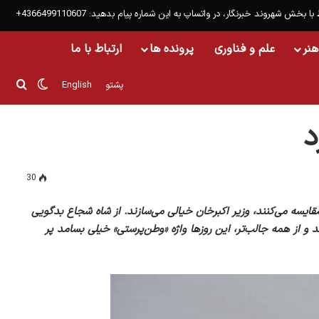
 با بخش شهروند خبرنگار، در واتساپ به این شماره پیام بدهید: 4366499110607+
هنر
علم و فناوری
پرونده ها
ارتباط با ما
تغییر پو
جست
پشتو
English
د
30
مقایسه می‌کنند، وزیر اکبرخان خیالی می‌سازند. از شاه شجاع بدگویی
نند و از همه جالب‌تر، این روزها واژه «وطن‌پرستی» خیلی بسامد پر