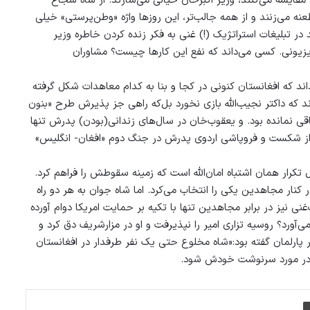
 مقایسه می‌کنند، وزیر اکبرخان خیالی می‌سازند. از شاه شجاع
طعنه می‌زنند و از همه جالب‌تر، این روزها واژه «وطن‌پرستی» خیلی
در تبلیغات استراتژیک (!) غنی به فکر زنده کردن خاطره وزیر
لویزیونی. کسی می‌داند که نفع این کارها چیست؟ مشاوران
د که افغانستان کنونی در کجا و بنا به کدام معاهدات شکل گرفته
د که داکتر نجیب‌الله بازی نخورد بل‌که راهی جز پذیرش طرح «بنون
ی نمانده بود. و یعقوب‌خان در سال‌های زندانی(بودن) پدرش تنها
 از شکست و فروپاشی اردوی پدرش در جنگ دوم «افغان- انگلیس»
ل تکرار همان اشتباه امان‌الله است که زمینه‌ سقوطش را فراهم کرد.
در کنار مجاهدین یکی را انتخاب می‌کرد. اما شاه جوان به هر دو راه
غنی نیز در برابر مجاهدین تنها با تکیه بر حمایت امریکا دوام آورده
ی‌آورد؟ روسیه تزاری امیر را نپذیرفت و او در مزارشریف دق کرد و
ا در پارلمان گفته بود:«شاه مخلوع حتی یک نفر طرفدار در افغانستان
یخ در مورد سرنوشت خودش شود.
چاپ