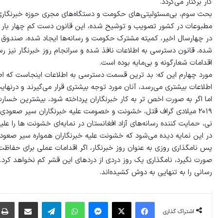
کار برکنار می‌گردد.
بحث سوم، بی‌مسئولیتی‌های حکومت و دستگاه‌های مجری حوزه خبرنگاری ا
مطبوعات در کشور تصویب و توشیح شده، این قانون دست‌ کم چهار بار ت
در چهارسال اخیر، کمیته مشترک حکومت و رسانه‌ها ایجاد شده، صندوق 
شده، قانون دسترسی به اطلاعات نافذ شده و سرانجام روز خبرنگار نیز رس
اقدامات شعارگونه و بی‌مایه بوده ‌است.
مورد چهارم این ‌که؛ بد ترین قسمت دسترسی به اطلاعات اینجاست که اطلاعات
اطلاعات بیشتری می‌رسد، آنان مورد توجه بیشتری قرار می‌گیرند و درنهای
۲۰۱۹ میلادی گراف قتل، خشونت و خصومت علیه خبرنگاران سیر صعودی داشته و در سال روان میلادی به بیشترین حد رسیده است.
نی، حمایت کننده رسانه‌های آزاد افغانستان در نمایه‌ای خشونت ها را علیه خبرنگاران از ۲۰۰۱ تا سال روان می
در این نمایه دیده می‌شود که خشونت علیه خبرنگاران همواره سیر صعود
پس نامگذاری روزی به عنوان روز خبرنگار، اگر اقدامات عملی برای حفاظ
صورت نگیرد، نامگذاری یک روز دردی از دردهای این قشر کم نخواهد کرد. ک
رسانی را به تنهایی به دوش کشیده‌اند.
فیس بوک
X
پیام رسان
واتس آپ
تلگرام
اشتراک گذاری از طریق ایمیل
اشتراک گذاری