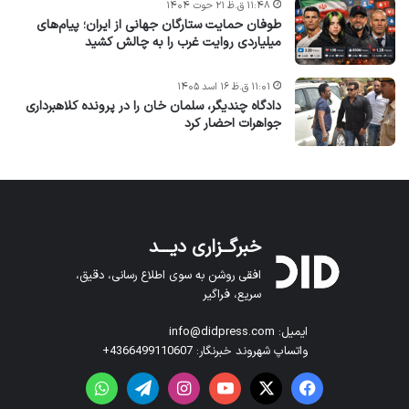
۱۱:۴۸ ق.ظ ۲۱ حوت ۱۴۰۴
طوفان حمایت ستارگان جهانی از ایران؛ پیام‌های
میلیاردی روایت غرب را به چالش کشید
۱۱:۰۱ ق.ظ ۱۶ اسد ۱۴۰۵
دادگاه چندیگر، سلمان خان را در پرونده کلاهبرداری
جواهرات احضار کرد
خبرگــزاری دیـــد
افقی روشن به سوی اطلاع رسانی، دقیق،
سریع، فراگیر
ایمیل: info@didpress.com
واتساپ شهروند خبرنگار: 4366499110607+
فیس بوک
X
یوتیوب
اینستاگرام
تلگرام
واتس آپ