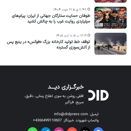
۱۱:۴۸ ق.ظ ۲۱ حوت ۱۴۰۴
طوفان حمایت ستارگان جهانی از ایران؛ پیام‌های
میلیاردی روایت غرب را به چالش کشید
۱۲:۱۹ ب.ظ ۱۰ اسد ۱۴۰۵
توقف خط تولید کارخانه بزرگ «فوکس» در ینبع پس
از آتش‌سوزی گسترده
خبرگــزاری دیـــد
افقی روشن به سوی اطلاع رسانی، دقیق،
سریع، فراگیر
ایمیل: info@didpress.com
واتساپ شهروند خبرنگار: 4366499110607+