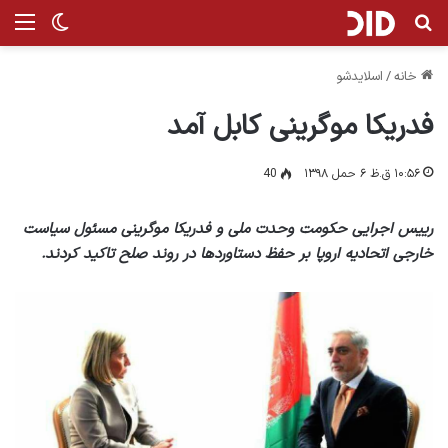
جستجو برای
منو
تغییر پ
خانه
/
اسلایدشو
فدریکا موگرینی کابل آمد
۱۰:۵۶ ق.ظ ۶ حمل ۱۳۹۸
40
رییس اجرایی حکومت وحدت ملی و فدریکا موگرینی مسئول سیاست
خارجی اتحادیه اروپا بر حفظ دستاوردها در روند صلح تاکید کردند.