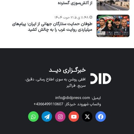
از آتش‌سوزی گسترده
۱۱:۴۸ ق.ظ ۲۱ حوت ۱۴۰۴
طوفان حمایت ستارگان جهانی از ایران؛ پیام‌های
میلیاردی روایت غرب را به چالش کشید
خبرگــزاری دیـــد
افقی روشن به سوی اطلاع رسانی، دقیق،
سریع، فراگیر
ایمیل: info@didpress.com
واتساپ شهروند خبرنگار: 4366499110607+
فیس بوک
X
یوتیوب
اینستاگرام
تلگرام
واتس آپ