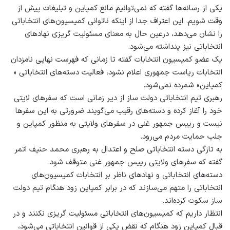
یکی از رسانه‏‌ها گفته که نمی‌‏توانیم مانع کمپاین و تبلیغات پیش از
وقت شویم. این اعتراف جدا از این‏که ناتوانی کمیسیون‏‌های انتخاباتی
را نشان می‌‏دهد، درعین حال به معنای مسئولیت گریزی نهاد‏های
انتخاباتی نیز پنداشته می‌‏شود.
یک عضو کمیسیون انتخابات گفته تا زمانی که فهرست نهایی نامزدان
انتخابات ریاست جمهوری اعلام نشود، فعالیت دسته‏‌های انتخاباتی «
کمپاین» شمرده نمی‌‏شود.
رهبری تیم انتخاباتی دولت ساز از دیر زمانی است که سفر‏های لایتی
خود را آغاز کرده و دسته‌‏های رقیب می‌‏گویند ضرورتی به این سفر‏ها
نیست و رییس جمهور غنی در سفر‏های ولایتی به منظور کمپاین و
جلب حمایت مردم می‌‏رود.
به تازگی دسته انتخاباتی صلح و اعتدال به رهبری محمد حنیف اتمر
گفته که سفر‏های ولایتی رییس جمهور غنی متوقف شود.
دسته‏‌های انتخاباتی و نهاد‏های ناظر بر انتخابات کمیسیون‏‌های
انتخاباتی را متهم می‌‏سازند که در برابر کمپاین زود هنگام تیم دولت
ساز سکوت کرده‌‏اند.
انتظار داریم که کمیسیون‌‏های انتخاباتی مسئولیت گریزی نکنند و در
قبال کمپاین زود هنگام که نقض یکی از قوانین انتخاباتی می‏‌شود،