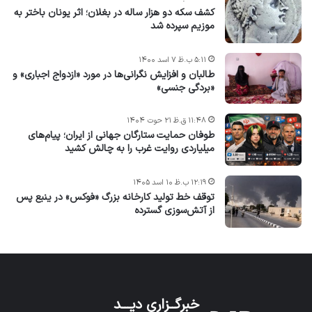
کشف سکه دو هزار ساله در بغلان؛ اثر یونان باختر به
موزیم سپرده شد
۵:۱۱ ب.ظ ۷ اسد ۱۴۰۰
طالبان و افزایش نگرانی‌ها در مورد «ازدواج اجباری» و
«بردگی جنسی»
۱۱:۴۸ ق.ظ ۲۱ حوت ۱۴۰۴
طوفان حمایت ستارگان جهانی از ایران؛ پیام‌های
میلیاردی روایت غرب را به چالش کشید
۱۲:۱۹ ب.ظ ۱۰ اسد ۱۴۰۵
توقف خط تولید کارخانه بزرگ «فوکس» در ینبع پس
از آتش‌سوزی گسترده
خبرگــزاری دیـــد