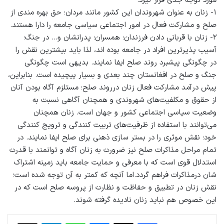
مورد توجه جدی قرار گیرد:
۱- زنان به عنوان شهروندان این کشور مانند مردان؛ حق بهره مندی از
صلح و مشارکت فعال در امور اجتماعی سیاسی جامعه را دارا هستند.
۲- زنان با قربانی دادن فرزندان؛ همسران؛ پدرانشان و… در جنگ؛
آسیب پذیرترین افراد در جامعه بوده اند، لذا باید بیشترین نقش را
در چگونگی پیشبرد روند صلح ایفا نمایند. بدیهی است چگونگی
جنگ و صلح در افغانستان چند بعدی و بسیار پیچیده است. بنابراین،
پیش درآمد مشارکت فعال زنان درروند صلح؛ مستلزم آگاه بودن آنان
از حقوق و مکلفیت‌های شهروندی و همچنان آگاهی نسبت به
وضعیت سیاسی اجتماعی کشور و جهان است. زنان همچنان
می‌توانند با استفاده از ظرفیت‌های تربیت کنندگی و ترویج کنندگی
خود؛ نقش موثری را در بستر سازی ذهنی برای صلح ایفا نمایند. در
تمام مراحل مذاکرات صلح نیز ضرورت به زنان آگاه و توانمند با قدرت
استدلال قوی است که با معرفی و حمایت جامعه باید زمینه اشتراک
شان درمذاکرات فراهم گردد.اما آنچه که کمتر به آن توجه شده است؛
نقش زنان در تطبیق و حفاظت و نظارت از پروسه صلح است که در
این خصوص هم نباید زنان نادیده گرفته شوند.
فیس بوک
X
پیام رسان
واتس آپ
تلگرام
اشتراک گذاری از طریق ایمیل