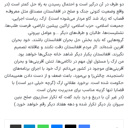
دو طرف در آن درگیر است و احتمال رسیدن به راه حل کمتر است (در
واقع وضعیت کنونی جنگ و صلح در افغانستان مصداق مثل معروف«
قصاب که زیاد شد گاو مردار می‌شود» است). ارگ، رياست اجرایی،
جميعت اسلامی، حزب اسلامی، اراكين پيشين ناراضی، فرصت طلب‌ها،
نشنليست‌ها، طالبان و طرف‌های ديگر …و عوامل بيرونی.
گروه‌هایی كه بايد بخش حل بحران افغانستان باشند، خود بحران
آفرين شده‌اند. اگر مردم افغانستان دقت نكنند و عاقلانه تصميم
نگيرند، افغانستان يكبار ديگر شاهد خانه جنگی‌ها خواهد بود.
من ارگ را مسئول اول مهم در ناکامی‌ها، تنش آفرينی‌ها و بحران
آفرينی‌های موجود در کشور می‌دانم. ارگ خود با اجرای برنامه‌های
ناسنجیده، چالش‌زا و بی‌مورد، باعث ضعف و از دست دادن همپيمانان
حکومت شده است. برخورد عقلاني ارگ (گرچه خیلی دیر است) با
قضايا تنها گزينه مناسب برای مديريت بحران است.
(در غیر آن با دریغ و درد باید گفت که تکرار سناریوی صلح بنین
سیوان بار دیگر تکرار شده و دهه هفتاد دیگر رقم خواهد خورد.)
فیس بوک
X
پیام رسان
واتس آپ
تلگرام
اشتراک گذاری از طریق ایمیل