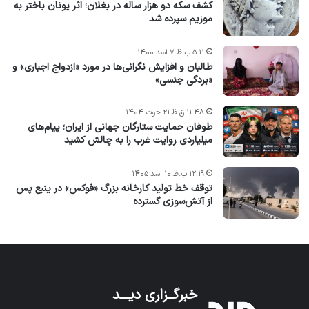
کشف سکه دو هزار ساله در بغلان؛ اثر یونان باختر به
موزیم سپرده شد
۵:۱۱ ب.ظ ۷ اسد ۱۴۰۰
طالبان و افزایش نگرانی‌ها در مورد «ازدواج اجباری» و
«بردگی جنسی»
۱۱:۴۸ ق.ظ ۲۱ حوت ۱۴۰۴
طوفان حمایت ستارگان جهانی از ایران؛ پیام‌های
میلیاردی روایت غرب را به چالش کشید
۱۲:۱۹ ب.ظ ۱۰ اسد ۱۴۰۵
توقف خط تولید کارخانه بزرگ «فوکس» در ینبع پس
از آتش‌سوزی گسترده
خبرگــزاری دیـــد