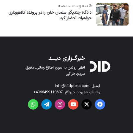
۱۱:۰۱ ق.ظ ۱۶ اسد ۱۴۰۵
دادگاه چندیگر، سلمان خان را در پرونده کلاهبرداری
جواهرات احضار کرد
خبرگــزاری دیـــد
افقی روشن به سوی اطلاع رسانی، دقیق،
سریع، فراگیر
ایمیل: info@didpress.com
واتساپ شهروند خبرنگار: 4366499110607+
فیس بوک
X
یوتیوب
اینستاگرام
تلگرام
واتس آپ