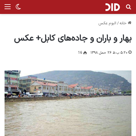
جستجو برای
منو
تغییر پ
خانه
/
البوم عکس
بهار و باران و جاده‌های کابل+ عکس
۵:۲۰ ب.ظ ۲۶ حمل ۱۳۹۸
16