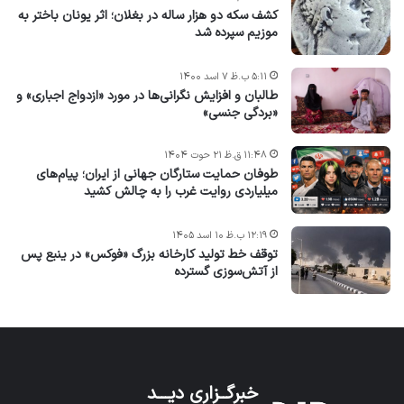
کشف سکه دو هزار ساله در بغلان؛ اثر یونان باختر به
موزیم سپرده شد
۵:۱۱ ب.ظ ۷ اسد ۱۴۰۰
طالبان و افزایش نگرانی‌ها در مورد «ازدواج اجباری» و
«بردگی جنسی»
۱۱:۴۸ ق.ظ ۲۱ حوت ۱۴۰۴
طوفان حمایت ستارگان جهانی از ایران؛ پیام‌های
میلیاردی روایت غرب را به چالش کشید
۱۲:۱۹ ب.ظ ۱۰ اسد ۱۴۰۵
توقف خط تولید کارخانه بزرگ «فوکس» در ینبع پس
از آتش‌سوزی گسترده
خبرگــزاری دیـــد