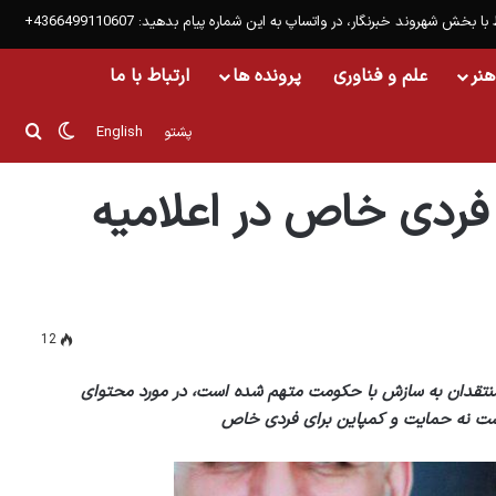
 با بخش شهروند خبرنگار، در واتساپ به این شماره پیام بدهید: 4366499110607+
هنر
علم و فناوری
پرونده ها
ارتباط با ما
تغییر پو
جست
پشتو
English
 نمی‌شود
فردی خاص در اعلامیه
12
منتقدان به سازش با حکومت متهم شده است، در مورد محتوای
ی است نه حمایت و کمپاین برای فردی خاص