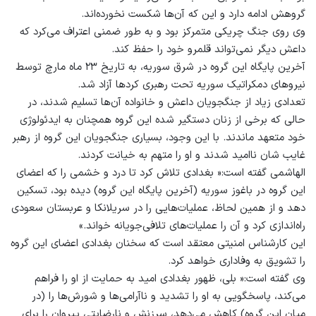
گروهش ادامه دارد و این که آن‌ها شکست نخورده‌اند.
وی روی جنگ چریکی متمرکز بود و به طور ضمنی اعتراف می‌کرد که
داعش دیگر نمی‌تواند قلمرو خود را حفظ کند.
آخرین پایگاه این گروه در شرق سوریه، به تاریخ ۲۳ ماه مارچ توسط
نیروهای دمکراتیک سوریه تحت رهبری کردها آزاد شد.
تعدادی زیاد از جنگجویان داعش و خانواده آن‌ها تسلیم شدند، در
حالی که برخی از زنان دستگیر شده این گروه همچنان به ایدئولوژی
خود متعهد ماندند. با این وجود، بسیاری جنگجویان این گروه از رهبر
غایب شان ناامید شدند و او را متهم به خیانت کردند.
الهاشمی گفته است:« بغدادی تلاش کرد تا درد و خشمی را که اعضای
این گروه در باغوز سوریه (آخرین پایگاه این گروه) دیده بود، تسکین
دهد و از همین لحاظ، عملیات‌هایی را در سریلانکا و عربستان سعودی
راه‌اندازی کرد و آن را عملیات‌های تلافی‌جویانه خواند.»
این کارشناس امنیتی معتقد است که سخنان بغدادی اعضای این گروه
را تشویق به وفاداری خواهد کرد.
وی گفته است:« بلی، ظهور بغدادی امید به حمایت از او را فراهم
می‌کند، پاسخگویی به او را تشدید و ناآرامی‌ها و شورش‌ها را (در
میان این گروه) کاهش می‌دهد، سرزنش و نارضایتی پیروان را برای