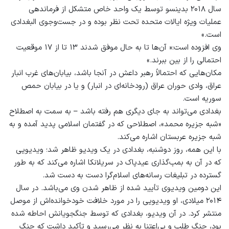
سال ۲۰۱۸ بدینسو توسط یک واحد خاص متشکل از فرماندهی
عملیات ویژه ایالات متحده تحت نظر بوده و در جست‌وجوی البغدادی
است.»
وی افزوده است:« آن‌ها تا به حال موفق شدند ۱۳ تا از ۱۷ موقعیت
احتمالی را از بین ببرند.»
مکان‌هایی که احتمالاً رهبر داعش در آنجا باشد، بیابان‌های غرب انبار
عراق، وادی حوران عراق (رودخانه‌ای در انبار) و یا در بیابان حمص
سوریه است.
بغدادی می‌تواند به جای دیگری هم رفته باشد – به سمت به اصطلاح
«شبه جزیره محمد»، اصطلاحی که در گفتمان اسلامی پدید آمده و به
شبه جزیره عربستان اشاره می‌کند.
با این همه، روز دوشنبه، بغدادی در یک ویدیو ظاهر شد؛ ویدیویی
که در آن به بمب‌گذاری عیدپاک در سریلانکا اشاره می‌کند که به طور
گسترده در تبلیغات رسانه‌های اسلام‌گرا دست به دست شد.
این دومین ویدیوی تأیید شده از ظاهر شدن وی می‌باشد. در سال
۲۰۱۴ میلادی، او ویدیویی را در مورد خلافت خودخوانده‌اش از موصل
منتشر کرد. در آن ویدیو، بغدادی که توسط جنگجویانش احاطه شده
بود، جنگ طلب و بی‌اعتنا به نظر می‌رسید و تأکید داشت که جنگ