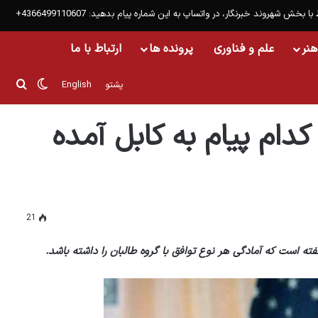
 با بخش شهروند خبرنگار، در واتساپ به این شماره پیام بدهید: 4366499110607+
هنر
علم و فناوری
پرونده ها
ارتباط با ما
تغییر پو
جست
پشتو
English
کدام پیام به کابل آمده
21
ته است که آمادگی هر نوع توافق با گروه طالبان را داشته باشد.