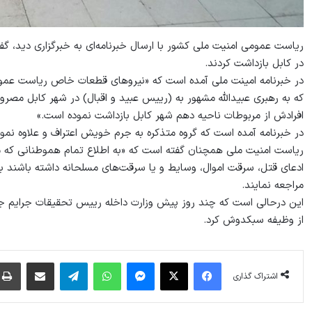
ریاست عمومی امنیت ملی کشور با ارسال خبرنامه‌ای به خبرگزاری دید، گ
در کابل بازداشت کردند.
در خبرنامه امینت ملی آمده است که «نیروهای قطعات خاص ریاست عمو
که به رهبری عبیدالله مشهور به (رییس عبید و اقبال) در شهر کابل مصرو
افرادش از مربوطات ناحیه دهم شهر کابل بازداشت نموده است.»
در خبرنامه آمده است که گروه متذکره به جرم خویش اعتراف و علاوه نموده‌اند که ۵۰ عراده موتر را از مربوطات شهر کابل به 
ریاست امنیت ملی همچنان گفته است که «به اطلاع تمام هموطنانی که متض
ادعای قتل، سرقت اموال، وسایط و یا سرقت‌های مسلحانه داشته باشند 
مراجعه نمایند.
این درحالی است که چند روز پیش وزارت داخله رییس تحقیقات جرایم جنا
از وظیفه سبکدوش کرد.
فیس بوک
X
پیام رسان
واتس آپ
تلگرام
اشتراک گذاری از طریق ایمیل
اشتراک گذاری