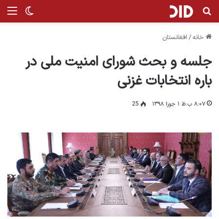
جستجو برای
منو
تغییر پ
خانه
/
افغانستان
جلسه و بحث شورای امنیت ملی در
باره انتخابات غزنی
۸:۰۷ ب.ظ ۱ جوزا ۱۳۹۸
25