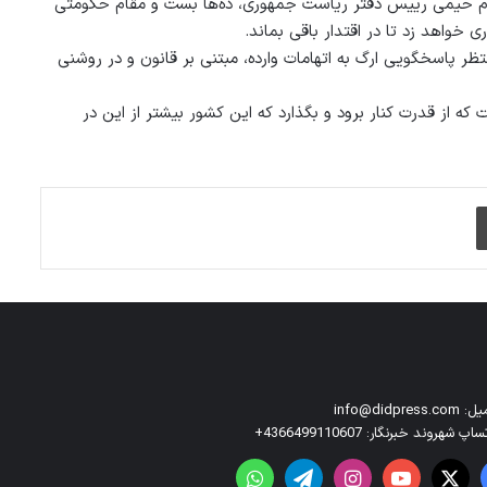
سلام حیمی رییس دفتر ریاست جمهوری، ده‌ها بست و مقام حکومتی
خواهد زد تا در اقتدار باقی بماند.
نتظر پاسخگویی ارگ به اتهامات وارده، مبتنی بر قانون و در روشنی
که از قدرت کنار برود و بگذارد که این کشور بیشتر از این در
چاپ
info@didpress.co
اپ شهروند خبرنگار: 4366499110607+
بوک
X
یوتیوب
اینستاگرام
تلگرام
واتس آپ