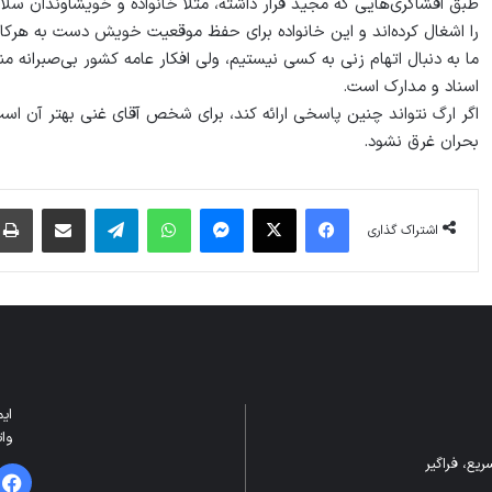
طبق افشاگری‌هایی که مجید قرار داشته، مثلاً خانواده و خویشاوندان 
را اشغال کرده‌اند و این خانواده برای حفظ موقعیت خویش دست به هرکاری 
ما به دنبال اتهام زنی به کسی نیستیم، ولی افکار عامه کشور بی‌صبرانه م
اسناد و مدارک است.
اگر ارگ نتواند چنین پاسخی ارائه کند، برای شخص آقای غنی بهتر آن است 
بحران غرق نشود.
فیس بوک
X
پیام رسان
واتس آپ
تلگرام
اشتراک گذاری از طریق ایمیل
اشتراک گذاری
ایمیل: m
واتس
یع، فراگیر
فیس 