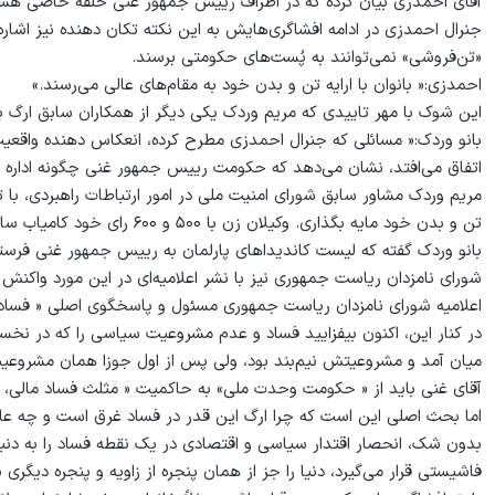
آقای احمدزی بیان کرده که در اطراف رییس جمهور غنی حلقه خاصی هست
جنرال احمدزی در ادامه افشاگری‌هایش به این نکته تکان دهنده نیز اشاره 
«تن‌فروشی» نمی‌توانند به پُست‌های حکومتی برسند.
احمدزی:« بانوان با ارایه تن و بدن خود به مقام‌های عالی می‌رسند.»
این شوک با مهر تاییدی که مریم وردک یکی دیگر از همکاران سابق ارگ بر
بانو وردک:« مسائلی که جنرال احمدزی مطرح کرده، انعکاس دهنده واقع
اتفاق می‌افتد، نشان می‌دهد که حکومت رییس جمهور غنی چگونه اداره می
مریم وردک مشاور سابق شورای امنیت ملی در امور ارتباطات راهبردی، با ت
تن و بدن خود مایه بگذاری. وکیلان زن با ۵۰۰ و ۶۰۰ رای خود کامیاب ساخته می‌شوند.»
بانو وردک گفته که لیست کاندیداهای پارلمان به رییس جمهور غنی فرستا
شورای نامزدان ریاست جمهوری نیز با نشر اعلامیه‌ای در این مورد واکنش
اعلامیه شورای نامزدان ریاست جمهوری مسئول و پاسخگوی اصلی « فساد 
در کنار این، اکنون بیفزایید فساد و عدم مشروعیت سیاسی را که در نخست،
میان آمد و مشروعیتش نیم‌بند بود، ولی پس از اول جوزا همان مشروعیت ن
آقای غنی باید از « حکومت وحدت ملی» به حاکمیت « مثلث فساد مالی، اخ
اما بحث اصلی این است که چرا ارگ این قدر در فساد غرق است و چه ع
بدون شک، انحصار اقتدار سیاسی و اقتصادی در یک نقطه فساد را به دنبال
فاشیستی قرار می‌گیرد، دنیا را جز از همان پنجره از زاویه و پنجره دیگری ن