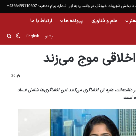
 با بخش شهروند خبرنگار، در واتساپ به این شماره پیام بدهید: 4366499110607+
هنر
علم و فناوری
پرونده ها
ارتباط با ما
تغییر پو
جست
پشتو
English
اخلاقی موج می‌زند
20
داشته‌اند، علیه آن افشاگری می‌کنند.این افشاگری‌ها شامل فساد
ده است