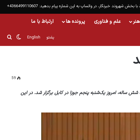
 با بخش شهروند خبرنگار، در واتساپ به این شماره پیام بدهید: 4366499110607+
هنر
علم و فناوری
پرونده ها
ارتباط با ما
تغییر پو
جست
پشتو
English
د
59
شش ساله، امروز یک‌شنبه پنجم جوزا در کابل برگزار شد. در این