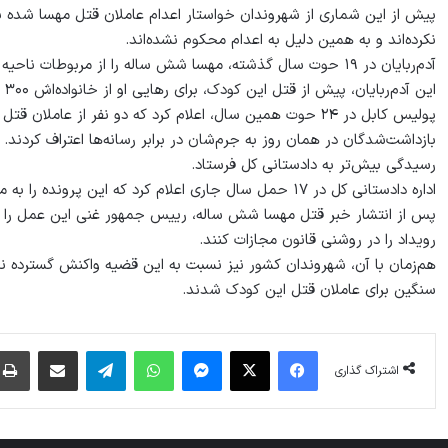
نکرده‌اند و به همین دلیل به اعدام محکوم نشده‌اند.
آدم‌ربایان در ۱۹ حوت سال گذشته، مهسا شش ساله را از مربوطات ناحیه یازدهم شهر کابل ابتدا ربودند و سپس به قتل رساندند.
این آدم‌ربایان، پیش از قتل این کودک، برای رهایی او از خانواده‌اش ۳۰۰ هزار دالر مطالبه کرده بودند.
پولیس کابل در ۲۴ حوت همین سال، اعلام کرد که دو نفر از عاملان قتل مهسا را بازداشت کرده است.
بازداشت‌شد‌گان در همان روز به جرم‌شان در برابر رسانه‌ها اعتراف کردند
رسیدگی بیش‌تر به دادستانی کل فرستاد.
اداره دادستانی کل در ۱۷ حمل سال جاری اعلام کرد که این پرونده را به محکمه سپرده است.
پس از انتشار خبر قتل مهسا شش ساله، رییس جمهور غنی این عمل را «جن
رویداد را در روشنی قانون مجازات کنند.
هم‌زمان با آن، شهروندان کشور نیز نسبت به این قضیه واکنش گسترده ن
سنگین برای عاملان قتل این کودک شدند.
فیس بوک
X
پیام رسان
واتس آپ
تلگرام
اشتراک گذاری از طریق ایمیل
اشتراک گذاری