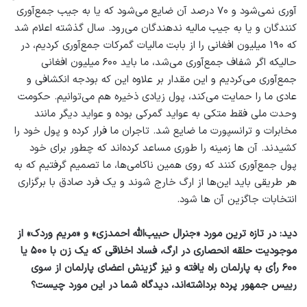
آوری نمی‌شود و ۷۰ درصد آن ضایع می‌شود که یا به جیب جمع‌آوری
کنندگان و یا به جیب مالیه ندهندگان می‌رود. سال گذشته اعلام شد
که ۱۹۰ میلیون افغانی را از بابت مالیات گمرکات جمع‌آوری کردیم، در
حالیکه اگر شفاف جمع‌آوری می‌شد، ما باید ۶۰۰ میلیون افغانی
جمع‌آوری می‌کردیم و این مقدار بر علاوه این که بودجه انکشافی و
عادی ما را حمایت می‌کند، پول زیادی ذخیره هم می‌توانیم. حکومت
وحدت ملی فقط متکی به عواید گمرکی بوده و عواید دیگر مانند
مخابرات و ترانسپورت ما ضایع شد. تاجران ما فرار کرده و پول خود را
کشیدند. آن ها زمینه را طوری مساعد کرده‌اند که چطور برای خود
پول جمع‌آوری کنند که روی همین ناکامی‌ها، ما تصمیم گرفتیم که به
هر طریقی باید این‌ها از ارگ خارج شوند و یک فرد صادق با برگزاری
انتخابات جاگزین آن ها شود.
دید: در تازه ترین مورد «جنرال حبیب‌الله احمدزی» و «مریم وردک» از
موجودیت حلقه انحصاری در ارگ، فساد اخلاقی که یک زن با ۵۰۰ یا
۶۰۰ رأی به پارلمان راه یافته و نیز گزینش اعضای پارلمان از سوی
رییس جمهور پرده برداشته‌اند، دیدگاه شما در این مورد چیست؟