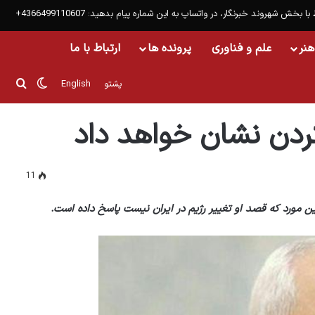
 با بخش شهروند خبرنگار، در واتساپ به این شماره پیام بدهید: 4366499110607+
هنر
علم و فناوری
پرونده ها
ارتباط با ما
تغییر پو
جست
پشتو
English
ردن نشان خواهد داد
11
ن مورد که قصد او تغییر رژیم در ایران نیست پاسخ داده است.