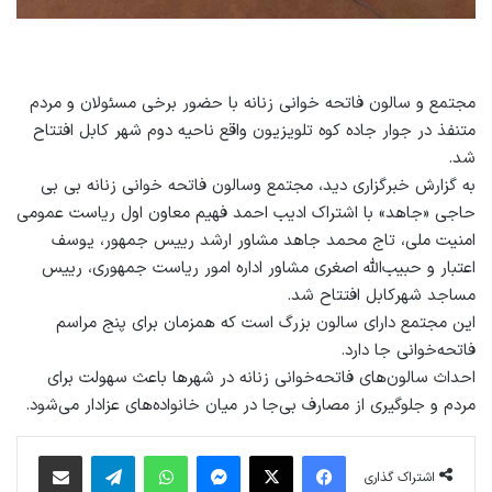
مجتمع و سالون فاتحه خوانی زنانه با حضور برخی مسئولان و مردم
متنفذ در جوار جاده کوه تلویزیون واقع ناحیه دوم شهر کابل افتتاح
شد.
به گزارش خبرگزاری دید، مجتمع وسالون فاتحه خوانی زنانه بی بی
حاجی «جاهد» با اشتراک اديب احمد فهيم معاون اول رياست عمومی
امنيت ملی، تاج محمد جاهد مشاور ارشد ریيس جمهور، يوسف
اعتبار و حبيب‌الله اصغری مشاور اداره امور رياست جمهوری، ریيس
مساجد شهركابل افتتاح شد.
اين مجتمع دارای سالون بزرگ است كه همزمان برای پنج مراسم
فاتحه‌خوانی جا دارد.
احداث سالون‌های فاتحه‌خوانی زنانه در شهرها باعث سهولت برای
مردم و جلوگیری از مصارف بی‌جا در میان خانواده‌های عزادار می‌شود.
فیس بوک
X
پیام رسان
واتس آپ
تلگرام
اشتراک گذاری از طریق ایمیل
اشتراک گذاری