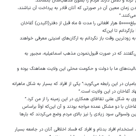
 کرده و تلاش دارند مردم را بسوی مذهب‌شان بکشانند.
‌شدن زمان معین آن در صورتی که آنان قادر به پرداخت آن نباشند،
ی‌کنند.”
محمد علی، یک‌تن از باشندگا‌ن منطقه “تخت” ولسوالی ورس می‌گوید:” مبلغ۵۰۰۰۰ هزار افغانی را مدت ۵ ماه قبل از دفتر(اکیدن) آغاخان
زگردانم تا این‌که
ه زودترین وقت باز نگردانم به ارگان‌های امنیتی معرفی خواهند
‌گفتند که در صورت قبول‌نمودن مذهب اسماعیلیه، مجبور به
عالیت‌های ما با دولت و حکومت محلی این ولایت هماهنگ بوده و
ان در این رابطه می‌گوید:” یکی از افراد که بسیار به شکل ماهرانه
اد آغاخان در این ولایت است.”
وی به شکل علنی تقاظای همکاری در این زمینه را از من کرد.”
آغاخان با دو مشکل عمده مواجه بودند و آن این‌که اولاً براساس
این ولسوالی سود زیادی را نیز بالای مردم وضع می‌کردند که بارها
ستخدام افراد بدنام و افراد که فساد اخلاقی آنان در جامعه بسیار