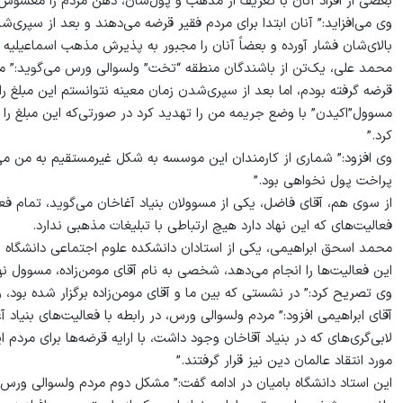
بعضی از افراد آنان با تعریف از مذهب و پول‌شان، ذهن مردم را مغشوش
وی می‌افزاید:” آنان ابتدا برای مردم فقیر قرضه می‌دهند و بعد از سپری
بالای‌شان فشار آورده و بعضاً آنان را مجبور به پذیرش مذهب اسماعیلیه م
قرضه گرفته بودم، اما بعد از سپری‌شدن زمان معینه نتوانستم این مبلغ را با
مسوول”اکیدن” با وضع جریمه من را تهدید کرد در صورتی‌که این مبلغ را ب
کرد.”
وی افزود:” شماری از کارمندان این موسسه به شکل غیرمستقیم به من می
پراخت پول نخواهی بود.”
از سوی هم، آقای فاضل، یکی از مسوولان بنیاد آغاخان می‌گوید، تمام ف
فعالیت‌های که این نهاد دارد هیچ ارتباطی با تبلیغات مذهبی ندارد.
محمد اسحق ابراهیمی، یکی از استادان دانشکده علوم اجتماعی دانشگاه بامی
این فعالیت‌ها را انجام می‌دهد، شخصی به نام آقای مومن‌زاده، مسوول نه
وی تصریح کرد:” در نشستی که بین ما و آقای مومن‌زاده برگزار شده بود، 
آقای ابراهیمی افزود:” مردم ولسوالی ورس، در رابطه با فعالیت‌های بنیاد 
لابی‌گری‌های که در بنیاد آقاخان وجود داشت، با ارایه قرضه‌ها برای مردم 
مورد انتقاد عالمان دین نیز قرار گرفتند.”
این استاد دانشگاه بامیان در ادامه گفت:” مشکل دوم مردم ولسوالی ورس، ا