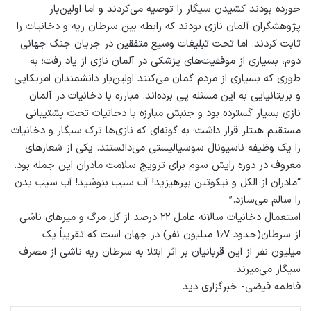
خورده بودند کشیدن سیگار را توصیه می‌کردند و اما اولین‌بار
پژوهشگران آلمان نازی بودند که رابطه بین سرطان ریه و دخانیات را
ثابت کردند. اما تحت تبلیغات وسیع متفقین در جریان جنگ جهانی
دوم، بسیاری از موفقیت‌های پزشکی در آلمان نازی از یاد رفت؛ به
طوری که بسیاری از مردم گمان می‌کنند اولین‌بار دانشمندان امریکایی
و بریتانیایی به این مسئله پی برده‌اند. مبارزه با دخانیات در آلمان
نازی بسیار گسترده بود و جنبش مبارزه با دخانیات تحت پشتیبانی
مستقیم هیتلر قرار داشت؛ به گونه‌ای که نازی‌ها ترک سیگار و دخانیات
را یک وظیفه ناسیونال سوسیالیستی می‌دانستند. یکی از شعارهای
معروف در دوره رایش سوم برای ترویج سلامت مادران این جمله بود.
“مادران از الکل و نیکوتین بپرهیزید! آب سیب بنوشید! آب سیب بدن
را سالم می‌سازد.”
استعمال دخانیات سالانه عامل ۲۲ درصد از کل مرگ و میرهای ناشی
از سرطان(حدود ۱٫۷ میلیون نفر) در جهان است که تقریباً یک
میلیون نفر از این قربانیان بر اثر ابتلا به سرطان ریه ناشی از مصرف
سیگار می‌میرند.
فاطمه فیضی- خبرگزاری دید