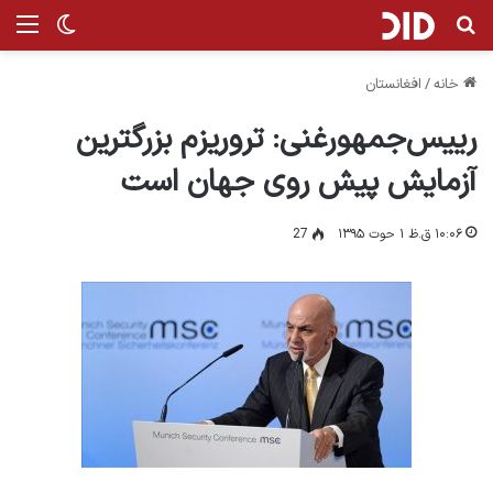
جستجو برای
من
تغییر پ
خانه
/
افغانستان
رییس‌جمهورغنی: تروریزم بزرگترین
آزمایش پیش روی جهان است
۱۰:۰۶ ق.ظ ۱ حوت ۱۳۹۵
27