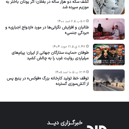
کشف سکه دو هزار ساله در بغلان؛ اثر یونان باختر به
موزیم سپرده شد
۵:۱۱ ب.ظ ۷ اسد ۱۴۰۰
طالبان و افزایش نگرانی‌ها در مورد «ازدواج اجباری» و
«بردگی جنسی»
۱۱:۴۸ ق.ظ ۲۱ حوت ۱۴۰۴
طوفان حمایت ستارگان جهانی از ایران؛ پیام‌های
میلیاردی روایت غرب را به چالش کشید
۱۲:۱۹ ب.ظ ۱۰ اسد ۱۴۰۵
توقف خط تولید کارخانه بزرگ «فوکس» در ینبع پس
از آتش‌سوزی گسترده
خبرگــزاری دیـــد