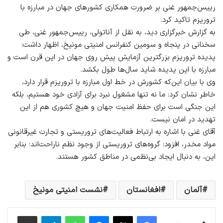
رییس‌جمهور غنی بر ضرورت همکاری کشورهای جهان در مبارزه با
تروریزم تاکید کرد.
به گزارش خبرگزاری دید، به نقل از آناتولی، رییس‌جمهور غنی، طی
سخنانی در پنجاه و سومین کنفرانس امنیتی مونیخ، اظهار داشت:
پدیده تروریزم بزرگترین آزمایش پیش روی جهان در این قرن است و
مبارزه با این پدیده شاید سال‌ها طول بکشد.
وی با بیان این‌که کشورش در خط اول مبارزه با تروریزم قرار دارد،
خاطر نشان کرد: ما نه تنها مشغول نبرد برای آزادی خود هستیم، بلکه
این جنگی است برای حفظ امنیت جهان و هیچ کشوری هم از این
تهدید در امان نیست.
آقای غنی با اشاره به ارتباط فعالیت‌های تروریستی و تجارت غیرقانونی
مواد مخدر، افزود: گروه‌های تروریستی از وجود نظم ناراحت‌اند؛ بنابر
این، به دنبال ایجاد بی‌نظمی در مناطق کشور هستند.
آلمان
افغانستان
نشست امنیتی مونیخ
فیس بوک
X
پیام رسان
واتس آپ
تلگرام
اشتراک گذاری از طریق ایمیل