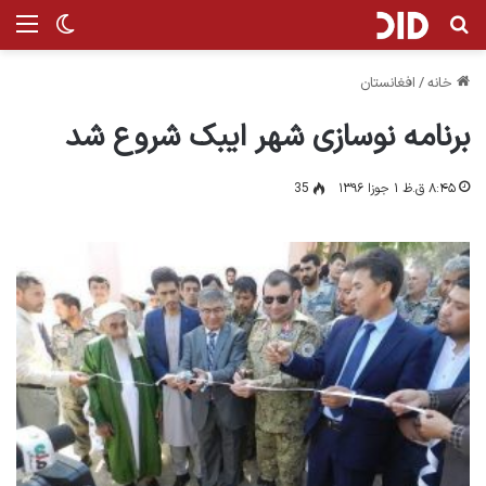
جستجو برای
من
تغییر پ
خانه
/
افغانستان
برنامه نوسازی شهر ایبک شروع شد
۸:۴۵ ق.ظ ۱ جوزا ۱۳۹۶
35