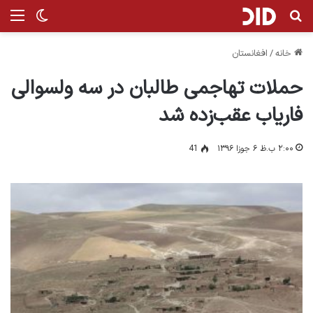
جستجو برای
من
تغییر پ
خانه
/
افغانستان
حملات تهاجمی طالبان در سه ولسوالی
فاریاب عقب‌زده شد
۲:۰۰ ب.ظ ۶ جوزا ۱۳۹۶
41