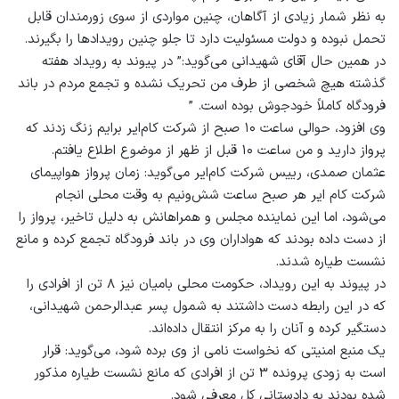
به نظر شمار زیادی از آگاهان، چنین مواردی از سوی زورمندان قابل
تحمل نبوده و دولت مسئولیت دارد تا جلو چنین رویدادها را بگیرند.
در همین حال آقای شهیدانی می‌گوید:” در پیوند به رویداد هفته
گذشته هیچ شخصی از طرف من تحریک نشده و تجمع مردم در باند
فرودگاه کاملاً خودجوش بوده است. ”
وی افزود، حوالی ساعت ۱۰ صبح از شرکت کام‌ایر برایم زنگ زدند که
پرواز دارید و من ساعت ۱۰ قبل از ظهر از موضوع اطلاع یافتم.
عثمان صمدی، رییس شرکت کام‌ایر می‌گوید: زمان پرواز هواپیمای
شرکت کام ایر هر صبح ساعت شش‌ونیم به وقت محلی انجام
می‌شود، اما این نماینده مجلس و همراهانش به دلیل تاخیر، پرواز را
از دست داده بودند که هواداران وی در باند فرودگاه تجمع کرده و مانع
نشست طیاره شدند.
در پیوند به این رویداد، حکومت محلی بامیان نیز ۸ تن از افرادی را
که در این رابطه دست داشتند به شمول پسر عبدالرحمن شهیدانی،
دستگیر کرده و آنان را به مرکز انتقال داده‌اند.
یک منبع امنیتی که نخواست نامی از وی برده شود، می‌گوید: قرار
است به زودی پرونده ۳ تن از افرادی که مانع نشست طیاره مذکور
شده بودند به دادستانی کل معرفی شود.