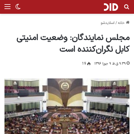
جستجو برای
من
تغییر پ
خانه
/
اسلایدشو
مجلس نمایندگان: وضعیت امنیتی
کابل نگران‌کننده است
۹:۳۹ ق.ظ ۹ جوزا ۱۳۹۶
19